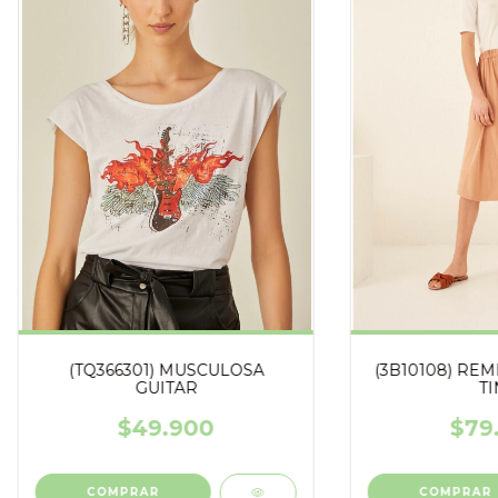
(TQ366301) MUSCULOSA
(3B10108) RE
GUITAR
TI
$49.900
$79
COMPRAR
COMPRAR