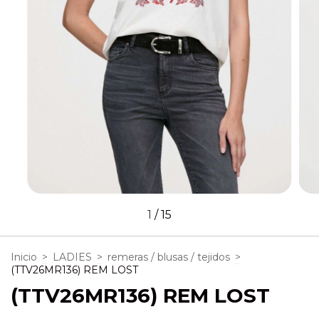
1
/
15
Inicio
>
LADIES
>
remeras / blusas / tejidos
>
(TTV26MR136) REM LOST
(TTV26MR136) REM LOST