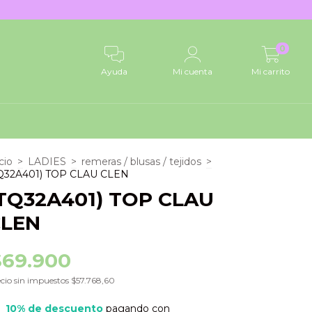
0
Ayuda
Mi cuenta
Mi carrito
cio
>
LADIES
>
remeras / blusas / tejidos
>
Q32A401) TOP CLAU CLEN
TQ32A401) TOP CLAU
CLEN
$69.900
cio sin impuestos
$57.768,60
10% de descuento
pagando con