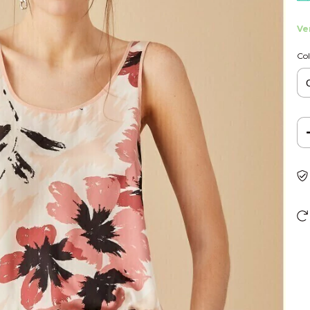
Ve
Col