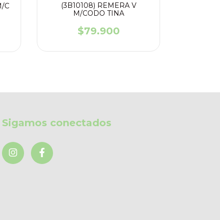
(3B10108) REMERA V
M/C
(TP30S
M/CODO TINA
$79.900
Sigamos conectados