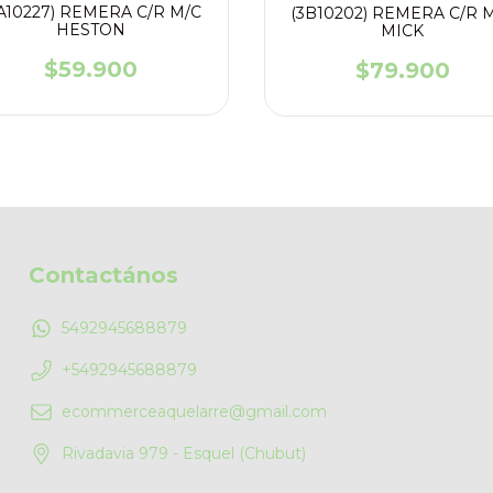
A10227) REMERA C/R M/C
(3B10202) REMERA C/R 
HESTON
MICK
$59.900
$79.900
Contactános
5492945688879
+5492945688879
ecommerceaquelarre@gmail.com
Rivadavia 979 - Esquel (Chubut)