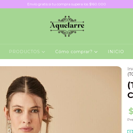
Envío gratis si tu compra supera los $160.000
PRODUCTOS
Cómo comprar?
INICIO
Ini
(T
(
Pre