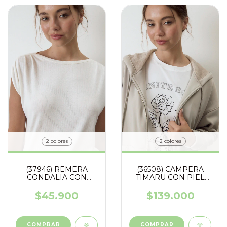
2 colores
2 colores
(37946) REMERA
(36508) CAMPERA
CONDALIA CON
TIMARU CON PIEL
FRUNCES EN MANGA
INTERIOR
$45.900
$139.000
COMPRAR
COMPRAR