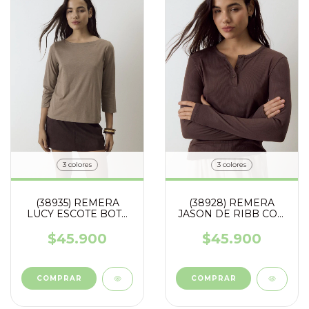
3 colores
3 colores
(38928) REMERA
(38935) REMERA
JASON DE RIBB CON
LUCY ESCOTE BOTE
CARTERA FRONTAL
MANGA 3/4
$45.900
$45.900
COMPRAR
COMPRAR