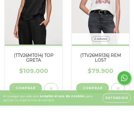
2 colores
(TTV26MT014) TOP
(TTV26MR136) REM
GRETA
LOST
$109.000
$79.900
COMPRAR
COMPRAR
Al navegar por este sitio
aceptás el uso de cookies
para
ENTENDIDO
agilizar tu experiencia de compra.