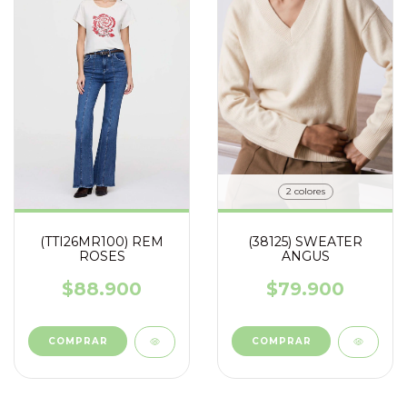
2 colores
(TTI26MR100) REM
(38125) SWEATER
ROSES
ANGUS
$88.900
$79.900
COMPRAR
COMPRAR