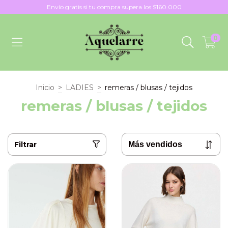
Envío gratis si tu compra supera los $160.000
0
Inicio
>
LADIES
>
remeras / blusas / tejidos
remeras / blusas / tejidos
Filtrar