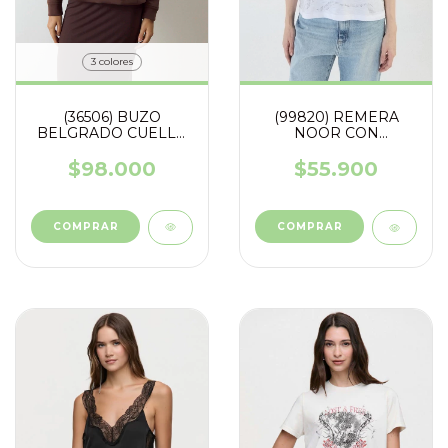
3 colores
(36506) BUZO
(99820) REMERA
BELGRADO CUELLO
NOOR CON
VOLCADO
TACHITAS
$98.000
$55.900
COMPRAR
COMPRAR