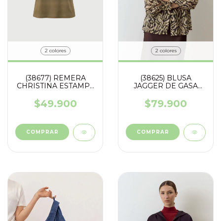
2 colores
2 colores
(38625) BLUSA
(38677) REMERA
JAGGER DE GASA
CHRISTINA ESTAMPA
ESTAMPADA CON
CON STRASS
HILO DE LUREX
$79.900
$49.900
COMPRAR
COMPRAR