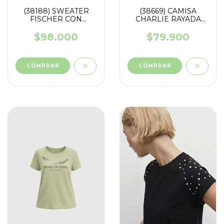
(38188) SWEATER
(38669) CAMISA
FISCHER CON
CHARLIE RAYADA
GUARDA
CON STRASS CORTE
CLASICO
$98.000
$79.900
COMPRAR
COMPRAR