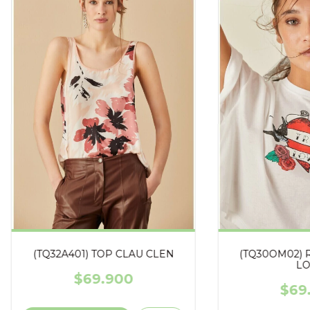
(TQ32A401) TOP CLAU CLEN
(TQ30OM02) 
LO
$69.900
$69