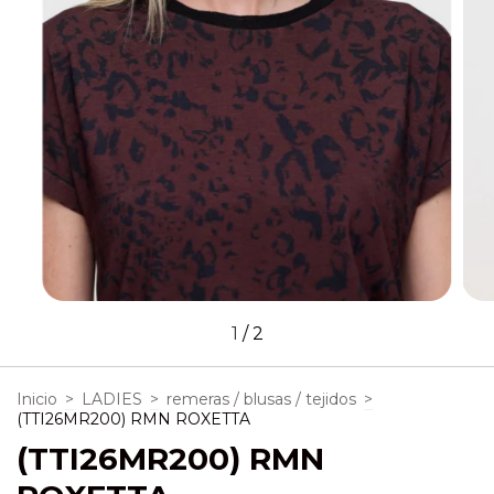
1
/
2
Inicio
>
LADIES
>
remeras / blusas / tejidos
>
(TTI26MR200) RMN ROXETTA
(TTI26MR200) RMN