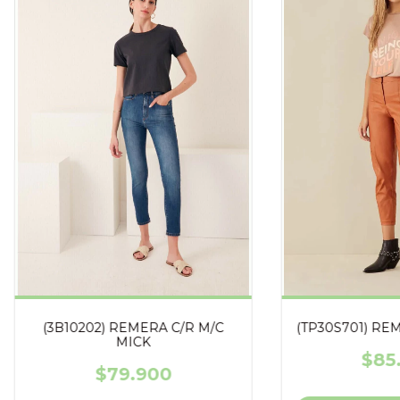
(3B10202) REMERA C/R M/C
(TP30S701) RE
MICK
$85
$79.900