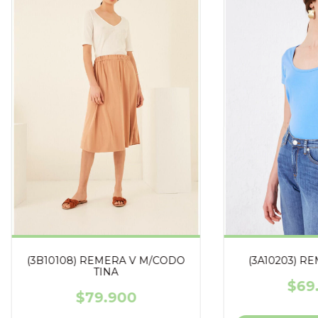
(3B10108) REMERA V M/CODO
(3A10203) R
TINA
$69
$79.900