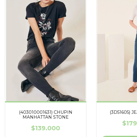
(403010001631) CHUPIN
(3D51605) J
MANHATTAN STONE
$179
$139.000