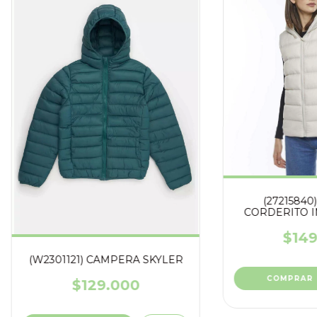
(27215840
CORDERITO I
CAP
$149
(W2301121) CAMPERA SKYLER
COMPRAR
$129.000